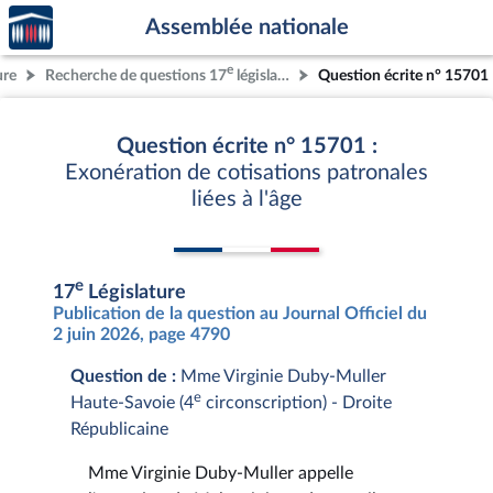
Accèder
Aller au contenu
Aller en bas de la page
Assemblée nationale
à la
page
e
ure
Recherche de questions 17
législature
Question écrite n° 15701
d'accueil
Question écrite n° 15701 :
Exonération de cotisations patronales
liées à l'âge
e
17
Législature
Publication de la question au Journal Officiel du
2 juin 2026, page 4790
Question de :
Mme Virginie Duby-Muller
e
Haute-Savoie (4
circonscription) - Droite
Républicaine
Mme Virginie Duby-Muller appelle