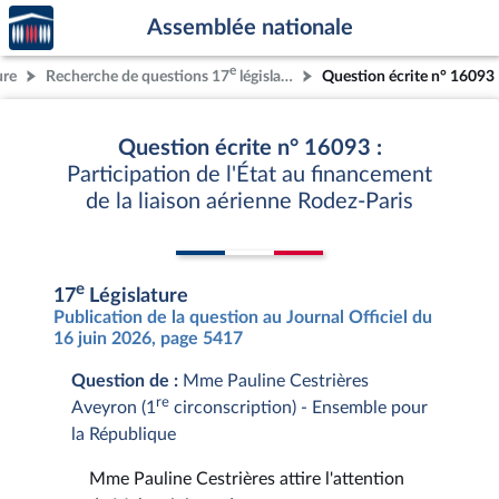
Accèder
Aller au contenu
Aller en bas de la page
Assemblée nationale
à la
page
e
ure
Recherche de questions 17
législature
Question écrite n° 16093
d'accueil
Question écrite n° 16093 :
Participation de l'État au financement
de la liaison aérienne Rodez-Paris
e
17
Législature
Publication de la question au Journal Officiel du
16 juin 2026, page 5417
Question de :
Mme Pauline Cestrières
re
Aveyron (1
circonscription) - Ensemble pour
la République
Mme Pauline Cestrières attire l'attention