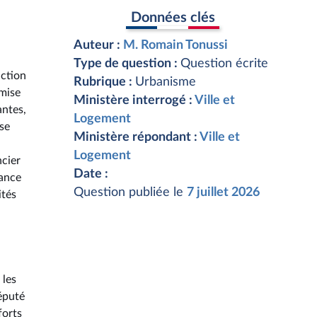
Données clés
Auteur :
M. Romain Tonussi
Type de question :
Question écrite
uction
Rubrique :
Urbanisme
 mise
Ministère interrogé :
Ville et
antes,
Logement
se
Ministère répondant :
Ville et
Logement
ncier
Date :
sance
Question publiée le
7 juillet 2026
ités
 les
député
forts