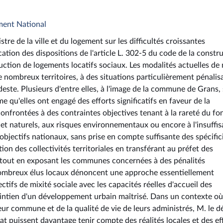
ment National
tre de la ville et du logement sur les difficultés croissantes
ation des dispositions de l'article L. 302-5 du code de la constr
duction de logements locatifs sociaux. Les modalités actuelles de
e nombreux territoires, à des situations particulièrement pénalis
ste. Plusieurs d'entre elles, à l'image de la commune de Grans, 
e qu'elles ont engagé des efforts significatifs en faveur de la
onfrontées à des contraintes objectives tenant à la rareté du fo
s et naturels, aux risques environnementaux ou encore à l'insuffi
objectifs nationaux, sans prise en compte suffisante des spécific
ation des collectivités territoriales en transférant au préfet des
 tout en exposant les communes concernées à des pénalités
 nombreux élus locaux dénoncent une approche essentiellement
ctifs de mixité sociale avec les capacités réelles d'accueil des
 maintien d'un développement urbain maîtrisé. Dans un contexte où
leur commune et de la qualité de vie de leurs administrés, M. le 
tat puissent davantage tenir compte des réalités locales et des ef