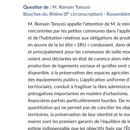
Question de :
M. Romain Tonussi
e
Bouches-du-Rhône (8
circonscription) - Rassemble
M. Romain Tonussi appelle l'attention de M. le minis
rencontrées par les petites communes dans l'applic
et de l'habitation relatives aux obligations de pro
en œuvre de la loi dite « SRU » conduisent, dans d
et principalement pour les communes de taille mode
voient ainsi déclarées en état de carence alors mêm
production de logements sociaux et qu'elles sont c
disponible, à la préservation des espaces agricole
des équipements publics. L'application uniforme d'
territoriales, conduit à fragiliser la libre administr
prérogatives importantes en matière d'urbanisme,
financières parfois particulièrement lourdes. De
quantitative qui ne permet pas de concilier les obje
territoires, la préservation de leur identité et le
maires sont les premiers garants de l'équilibre de 
estime indispensable que les objectifs fixés par l'É