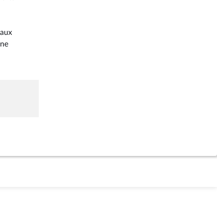
 aux
une