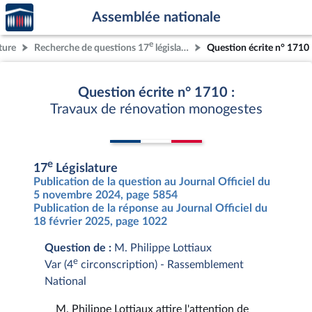
Accèder
Aller au contenu
Aller en bas de la page
Assemblée nationale
à la
page
e
ture
Recherche de questions 17
législature
Question écrite n° 1710
d'accueil
Question écrite n° 1710 :
Travaux de rénovation monogestes
e
17
Législature
Publication de la question au Journal Officiel du
5 novembre 2024, page 5854
Publication de la réponse au Journal Officiel du
18 février 2025, page 1022
Question de :
M. Philippe Lottiaux
e
Var (4
circonscription) - Rassemblement
National
M. Philippe Lottiaux attire l'attention de