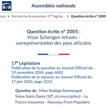
Accèder
Aller au contenu
Aller en bas de la page
Assemblée nationale
à la
page
e
ture
Recherche de questions 17
législature
Question écrite n° 2005
d'accueil
Question écrite n° 2005 :
Visas Schengen refusés -
surreprésentation des pays africains
e
17
Législature
Publication de la question au Journal Officiel du
19 novembre 2024, page 6041
Publication de la réponse au Journal Officiel du
17 juin 2025, page 5213
Question de :
Mme Nadège Abomangoli
e
Seine-Saint-Denis (10
circonscription) - La
France insoumise - Nouveau Front Populaire