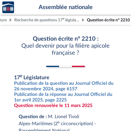
Accèder
Aller au contenu
Aller en bas de la page
Assemblée nationale
à la
page
e
ture
Recherche de questions 17
législature
Question écrite n° 2210
d'accueil
Question écrite n° 2210 :
Quel devenir pour la filière apicole
française ?
e
17
Législature
Publication de la question au Journal Officiel du
26 novembre 2024, page 6157
Publication de la réponse au Journal Officiel du
1er avril 2025, page 2225
Question renouvelée le 11 mars 2025
Question de :
M. Lionel Tivoli
e
Alpes-Maritimes (2
circonscription) -
Rassemblement National