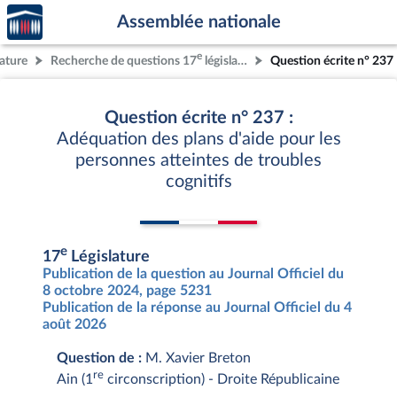
Accèder
Aller au contenu
Aller en bas de la page
Assemblée nationale
à la
page
e
lature
Recherche de questions 17
législature
Question écrite n° 237
d'accueil
Question écrite n° 237 :
Adéquation des plans d'aide pour les
personnes atteintes de troubles
cognitifs
e
17
Législature
Publication de la question au Journal Officiel du
8 octobre 2024, page 5231
Publication de la réponse au Journal Officiel du 4
août 2026
Question de :
M. Xavier Breton
re
Ain (1
circonscription) - Droite Républicaine