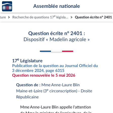
Accèder
Aller au contenu
Aller en bas de la page
Assemblée nationale
à la
page
e
ture
Recherche de questions 17
législature
Question écrite n° 2401
d'accueil
Question écrite n° 2401 :
Dispositif « Madelin agricole »
e
17
Législature
Publication de la question au Journal Officiel du
3 décembre 2024, page 6315
Question renouvelée le 5 mai 2026
Question de :
Mme Anne-Laure Blin
e
Maine-et-Loire (3
circonscription) - Droite
Républicaine
Mme Anne-Laure Blin appelle l'attention