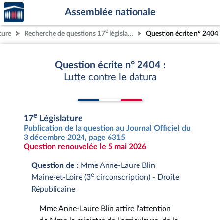
Accèder
Aller au contenu
Aller en bas de la page
Assemblée nationale
à la
page
e
ture
Recherche de questions 17
législature
Question écrite n° 2404
d'accueil
Question écrite n° 2404 :
Lutte contre le datura
e
17
Législature
Publication de la question au Journal Officiel du
3 décembre 2024, page 6315
Question renouvelée le 5 mai 2026
Question de :
Mme Anne-Laure Blin
e
Maine-et-Loire (3
circonscription) - Droite
Républicaine
Mme Anne-Laure Blin attire l'attention