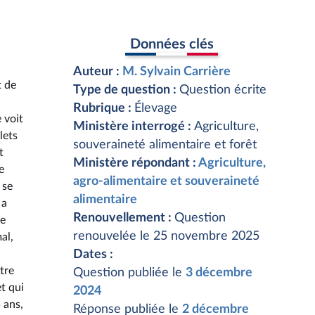
Données clés
Auteur :
M. Sylvain Carrière
t de
Type de question :
Question écrite
Rubrique :
Élevage
 voit
Ministère interrogé :
Agriculture,
lets
souveraineté alimentaire et forêt
t
Ministère répondant :
Agriculture,
e
agro-alimentaire et souveraineté
 se
alimentaire
 a
Renouvellement :
Question
le
renouvelée le 25 novembre 2025
al,
Dates :
tre
Question publiée le
3 décembre
t qui
2024
 ans,
Réponse publiée le
2 décembre