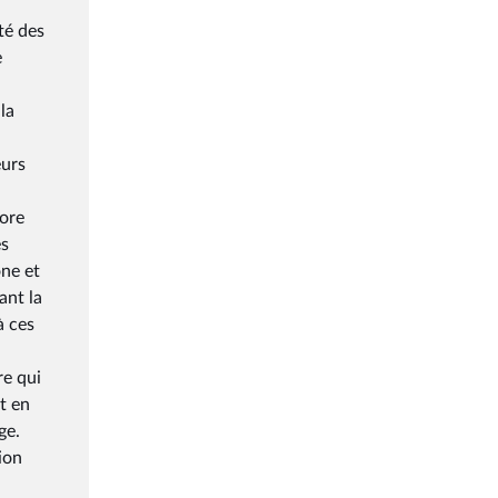
té des
e
la
eurs
core
es
one et
ant la
à ces
re qui
t en
ge.
ion