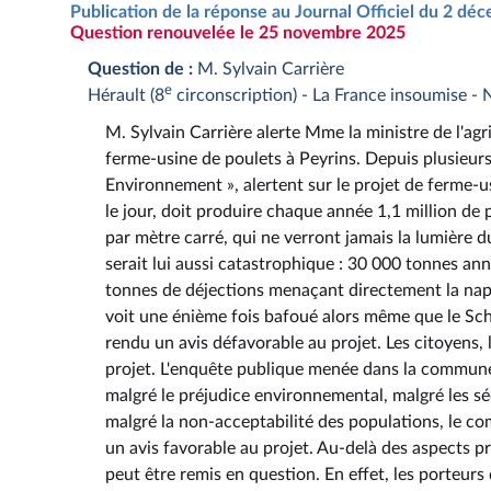
Publication de la réponse au Journal Officiel du 2 d
Question renouvelée le 25 novembre 2025
Question de :
M. Sylvain Carrière
e
Hérault (8
circonscription) - La France insoumise -
M. Sylvain Carrière alerte Mme la ministre de l'agri
ferme-usine de poulets à Peyrins. Depuis plusieurs 
Environnement », alertent sur le projet de ferme-us
le jour, doit produire chaque année 1,1 million de 
par mètre carré, qui ne verront jamais la lumière du
serait lui aussi catastrophique : 30 000 tonnes a
tonnes de déjections menaçant directement la napp
voit une énième fois bafoué alors même que le S
rendu un avis défavorable au projet. Les citoyens,
projet. L'enquête publique menée dans la commune 
malgré le préjudice environnemental, malgré les sé
malgré la non-acceptabilité des populations, le c
un avis favorable au projet. Au-delà des aspects p
peut être remis en question. En effet, les porteurs