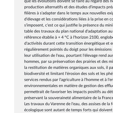
que les évolutions doivent se faire au regard des 
production alternatifs et des études d'impacts préa
filières à s'adapter dans le temps aux nouvelles ex
d'élevage et les considérations liées à la prise e
s'imposent, c'est ce qui justifie la présence du min
table des travaux du plan national d'adaptation au
référence établie à + 4 °C à l'horizon 2100, englo
d'activités durant cette transition énergétique et e
régulièrement pointés du doigt pour les émissions d
leur utilisation de l'eau, pourtant l'élevage rend 
hommes, par sa préservation des prairies et des mi
la restitution de matières organiques aux sols, il p
biodiversité et limitant l'érosion des sols et les p
services rendus par l'agriculture à l'homme et à l
environnementales en matière de gestion des effluen
permettrait de favoriser les impacts positifs au dé
préservant la souveraineté alimentaire de la Franc
Les travaux du Varenne de l'eau, des assises de la 
écologique sont autant de temps forts qui doivent 