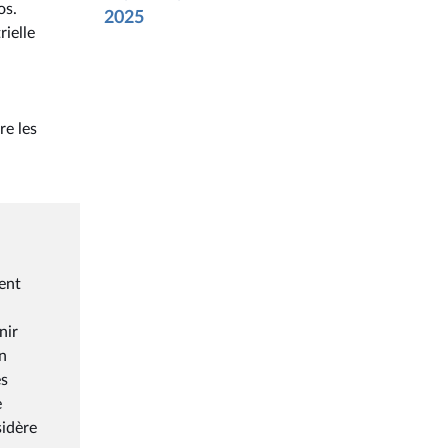
os.
2025
rielle
re les
ent
nir
n
és
e
sidère