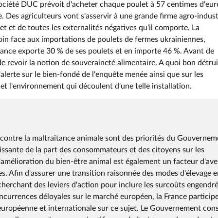
 société DUC prévoit d'acheter chaque poulet à 57 centimes d'eur
le. Des agriculteurs vont s'asservir à une grande firme agro-indust
et et de toutes les externalités négatives qu'il comporte. La
esoin face aux importations de poulets de fermes ukrainiennes,
 France exporte 30 % de ses poulets et en importe 46 %. Avant de
 de revoir la notion de souveraineté alimentaire. A quoi bon détrui
 l'alerte sur le bien-fondé de l'enquête menée ainsi que sur les
t l'environnement qui découlent d'une telle installation.
e contre la maltraitance animale sont des priorités du Gouvernem
croissante de la part des consommateurs et des citoyens sur les
L'amélioration du bien-être animal est également un facteur d'ave
s. Afin d'assurer une transition raisonnée des modes d'élevage e
cherchant des leviers d'action pour inclure les surcoûts engendr
concurrences déloyales sur le marché européen, la France particip
 européenne et internationale sur ce sujet. Le Gouvernement con