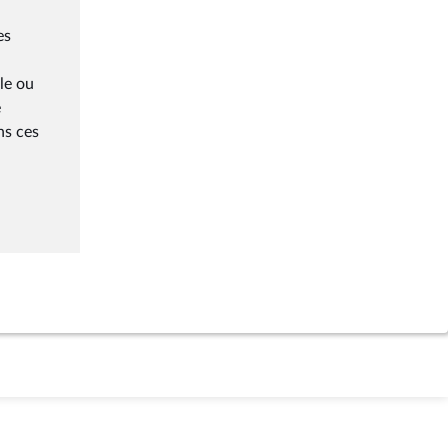
es
le ou
e
ns ces