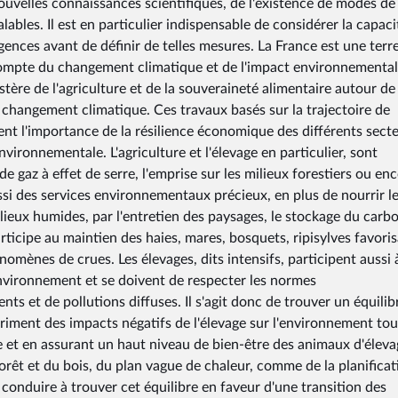
nouvelles connaissances scientifiques, de l'existence de modes de
lables. Il est en particulier indispensable de considérer la capaci
igences avant de définir de telles mesures. La France est une terr
n compte du changement climatique et de l'impact environnemental
istère de l'agriculture et de la souveraineté alimentaire autour de 
 changement climatique. Ces travaux basés sur la trajectoire de
bent l'importance de la résilience économique des différents sect
nvironnementale. L'agriculture et l'élevage en particulier, sont
e gaz à effet de serre, l'emprise sur les milieux forestiers ou en
aussi des services environnementaux précieux, en plus de nourrir l
lieux humides, par l'entretien des paysages, le stockage du carb
articipe au maintien des haies, mares, bosquets, ripisylves favoris
hénomènes de crues. Les élevages, dits intensifs, participent aussi 
'environnement et se doivent de respecter les normes
ts et de pollutions diffuses. Il s'agit donc de trouver un équilib
triment des impacts négatifs de l'élevage sur l'environnement tou
e et en assurant un haut niveau de bien-être des animaux d'éleva
forêt et du bois, du plan vague de chaleur, comme de la planificat
conduire à trouver cet équilibre en faveur d'une transition des