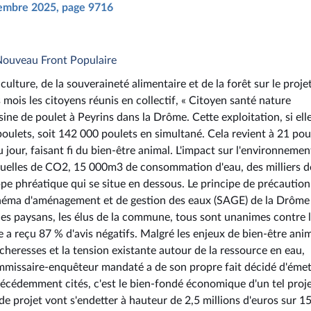
écembre 2025, page 9716
 Nouveau Front Populaire
culture, de la souveraineté alimentaire et de la forêt sur le proje
mois les citoyens réunis en collectif, « Citoyen santé nature
ine de poulet à Peyrins dans la Drôme. Cette exploitation, si elle
poulets, soit 142 000 poulets en simultané. Cela revient à 21 pou
 jour, faisant fi du bien-être animal. L'impact sur l'environnemen
nnuelles de CO2, 15 000m3 de consommation d'eau, des milliers d
e phréatique qui se situe en dessous. Le principe de précaution
chéma d'aménagement et de gestion des eaux (SAGE) de la Drôme
 les paysans, les élus de la commune, tous sont unanimes contre 
a reçu 87 % d'avis négatifs. Malgré les enjeux de bien-être anim
cheresses et la tension existante autour de la ressource en eau,
ommissaire-enquêteur mandaté a de son propre fait décidé d'émet
récédemment cités, c'est le bien-fondé économique d'un tel proje
 de projet vont s'endetter à hauteur de 2,5 millions d'euros sur 15