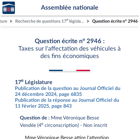
Accèder
Aller au contenu
Aller en bas de la page
Assemblée nationale
à la
page
e
ture
Recherche de questions 17
législature
Question écrite n° 2946
d'accueil
Question écrite n° 2946 :
Taxes sur l'affectation des véhicules à
des fins économiques
e
17
Législature
Publication de la question au Journal Officiel du
24 décembre 2024, page 6835
Publication de la réponse au Journal Officiel du
11 février 2025, page 843
Question de :
Mme Véronique Besse
e
Vendée (4
circonscription) - Non inscrit
Mme Véronique Besse attire l'attention