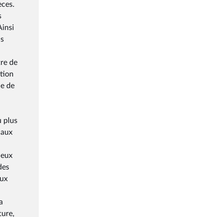
èces.
s
Ainsi
ns
tre de
ation
ce de
u plus
 aux
ieux
des
eux
a
ture,