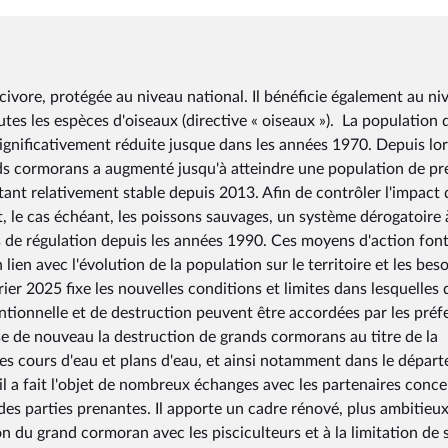
ivore, protégée au niveau national. Il bénéficie également au ni
es les espèces d'oiseaux (directive « oiseaux »). La population d
ignificativement réduite jusque dans les années 1970. Depuis lor
ds cormorans a augmenté jusqu'à atteindre une population de p
tant relativement stable depuis 2013. Afin de contrôler l'impact 
, le cas échéant, les poissons sauvages, un système dérogatoire 
 de régulation depuis les années 1990. Ces moyens d'action fon
ien avec l'évolution de la population sur le territoire et les bes
ier 2025 fixe les nouvelles conditions et limites dans lesquelles 
ntionnelle et de destruction peuvent être accordées par les préf
e de nouveau la destruction de grands cormorans au titre de la
es cours d'eau et plans d'eau, et ainsi notamment dans le dépar
il a fait l'objet de nombreux échanges avec les partenaires conc
es parties prenantes. Il apporte un cadre rénové, plus ambitieux
on du grand cormoran avec les pisciculteurs et à la limitation de 