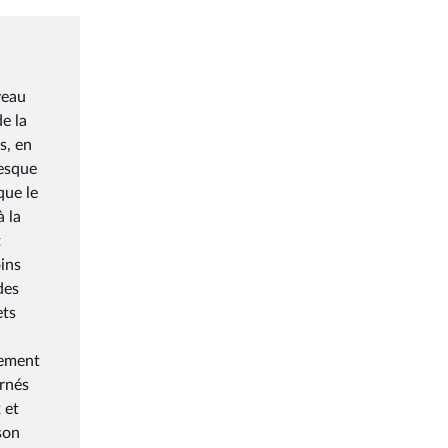
veau
e la
s, en
resque
que le
à la
t
oins
des
ets
tement
ernés
 et
son