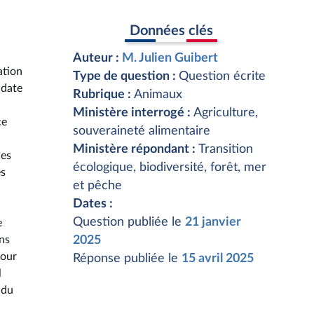
Données clés
Auteur :
M. Julien Guibert
ation
Type de question :
Question écrite
 date
Rubrique :
Animaux
Ministère interrogé :
Agriculture,
ce
souveraineté alimentaire
Ministère répondant :
Transition
Ces
écologique, biodiversité, forêt, mer
es
et pêche
Dates :
Question publiée le
21 janvier
e
ans
2025
pour
Réponse publiée le
15 avril 2025
l
 du