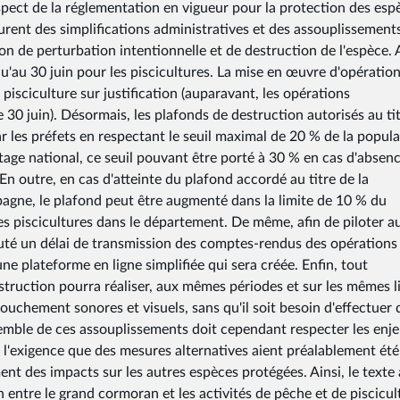
pect de la réglementation en vigueur pour la protection des esp
urent des simplifications administratives et des assouplissement
ion de perturbation intentionnelle et de destruction de l'espèce. 
qu'au 30 juin pour les piscicultures. La mise en œuvre d'opératio
pisciculture sur justification (auparavant, les opérations
 30 juin). Désormais, les plafonds de destruction autorisés au ti
r les préfets en respectant le seuil maximal de 20 % de la popul
ge national, ce seuil pouvant être porté à 30 % en cas d'absen
En outre, en cas d'atteinte du plafond accordé au titre de la
mpagne, le plafond peut être augmenté dans la limite de 10 % du
les piscicultures dans le département. De même, afin de piloter a
jouté un délai de transmission des comptes-rendus des opérations
ne plateforme en ligne simplifiée qui sera créée. Enfin, tout
estruction pourra réaliser, aux mêmes périodes et sur les mêmes l
ouchement sonores et visuels, sans qu'il soit besoin d'effectuer 
emble de ces assouplissements doit cependant respecter les enj
 l'exigence que des mesures alternatives aient préalablement été
ent des impacts sur les autres espèces protégées. Ainsi, le texte 
 entre le grand cormoran et les activités de pêche et de piscicul