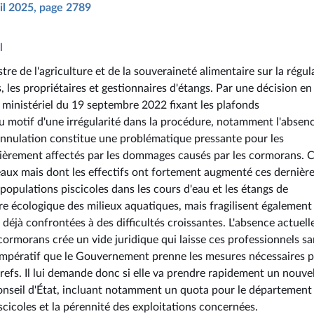
ril 2025, page 2789
l
tre de l'agriculture et de la souveraineté alimentaire sur la régul
 les propriétaires et gestionnaires d'étangs. Par une décision en
té ministériel du 19 septembre 2022 fixant les plafonds
motif d'une irrégularité dans la procédure, notamment l'absen
nnulation constitue une problématique pressante pour les
culièrement affectés par les dommages causés par les cormorans. 
eaux mais dont les effectifs ont fortement augmenté ces dernièr
opulations piscicoles dans les cours d'eau et les étangs de
bre écologique des milieux aquatiques, mais fragilisent également
déjà confrontées à des difficultés croissantes. L'absence actuell
cormorans crée un vide juridique qui laisse ces professionnels s
st impératif que le Gouvernement prenne les mesures nécessaires 
 brefs. Il lui demande donc si elle va prendre rapidement un nouve
onseil d'État, incluant notamment un quota pour le département
iscicoles et la pérennité des exploitations concernées.