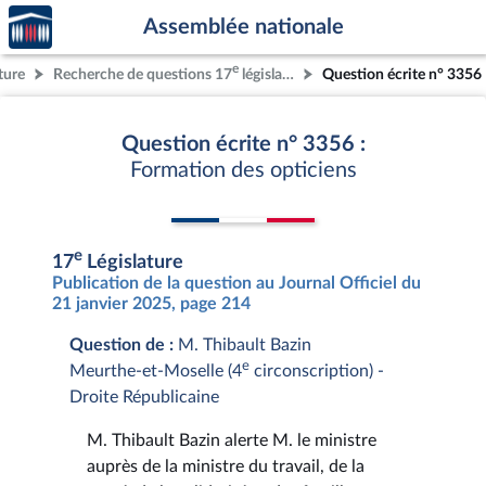
Accèder
Aller au contenu
Aller en bas de la page
Assemblée nationale
à la
page
e
ture
Recherche de questions 17
législature
Question écrite n° 3356
d'accueil
Question écrite n° 3356 :
Formation des opticiens
e
17
Législature
Publication de la question au Journal Officiel du
21 janvier 2025, page 214
Question de :
M. Thibault Bazin
e
Meurthe-et-Moselle (4
circonscription) -
Droite Républicaine
M. Thibault Bazin alerte M. le ministre
auprès de la ministre du travail, de la