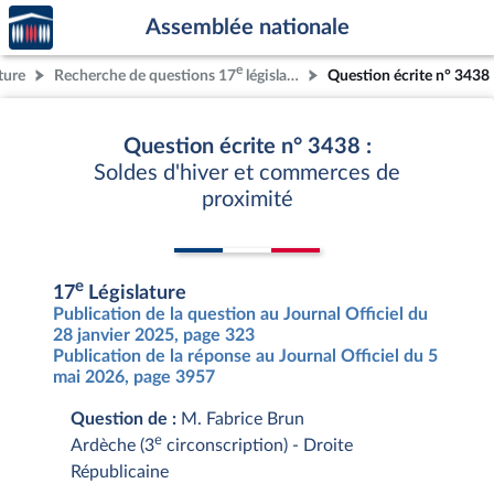
Accèder
Aller au contenu
Aller en bas de la page
Assemblée nationale
à la
page
e
ture
Recherche de questions 17
législature
Question écrite n° 3438
d'accueil
Question écrite n° 3438 :
Soldes d'hiver et commerces de
proximité
e
17
Législature
Publication de la question au Journal Officiel du
28 janvier 2025, page 323
Publication de la réponse au Journal Officiel du 5
mai 2026, page 3957
Question de :
M. Fabrice Brun
e
Ardèche (3
circonscription) - Droite
Républicaine