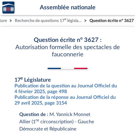
Accèder
Aller au contenu
Aller en bas de la page
Assemblée nationale
à la
page
e
ture
Recherche de questions 17
législature
Question écrite n° 3627
d'accueil
Question écrite n° 3627 :
Autorisation formelle des spectacles de
fauconnerie
e
17
Législature
Publication de la question au Journal Officiel du
4 février 2025, page 498
Publication de la réponse au Journal Officiel du
29 avril 2025, page 3154
Question de :
M. Yannick Monnet
re
Allier (1
circonscription) - Gauche
Démocrate et Républicaine