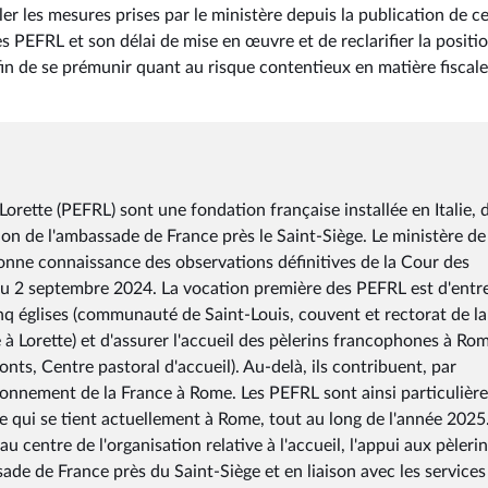
ller les mesures prises par le ministère depuis la publication de c
es PEFRL et son délai de mise en œuvre et de reclarifier la positi
fin de se prémunir quant au risque contentieux en matière fiscale
orette (PEFRL) sont une fondation française installée en Italie, d
ion de l'ambassade de France près le Saint-Siège. Le ministère de
bonne connaissance des observations définitives de la Cour des
du 2 septembre 2024. La vocation première des PEFRL est d'entre
nq églises (communauté de Saint-Louis, couvent et rectorat de la
 à Lorette) et d'assurer l'accueil des pèlerins francophones à Ro
nts, Centre pastoral d'accueil). Au-delà, ils contribuent, par
ayonnement de la France à Rome. Les PEFRL sont ainsi particuliè
ce qui se tient actuellement à Rome, tout au long de l'année 2025
u centre de l'organisation relative à l'accueil, l'appui aux pèlerin
sade de France près du Saint-Siège et en liaison avec les services