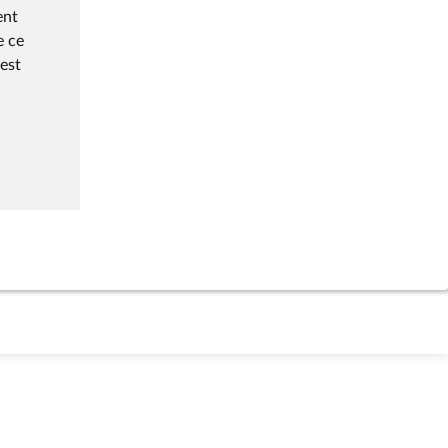
ent
e ce
est