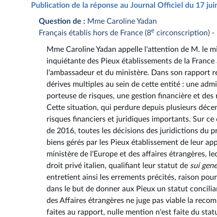
Publication de la réponse au Journal Officiel du 17 ju
Question de :
Mme Caroline Yadan
e
Français établis hors de France (8
circonscription) 
Mme Caroline Yadan appelle l'attention de M. le min
inquiétante des Pieux établissements de la France à
l'ambassadeur et du ministère. Dans son rapport 
dérives multiples au sein de cette entité : une adm
porteuse de risques, une gestion financière et de
Cette situation, qui perdure depuis plusieurs décen
risques financiers et juridiques importants. Sur ce 
de 2016, toutes les décisions des juridictions du p
biens gérés par les Pieux établissement de leur app
ministère de l'Europe et des affaires étrangères, l
droit privé italien, qualifiant leur statut de
sui gene
entretient ainsi les errements précités, raison po
dans le but de donner aux Pieux un statut concilia
des Affaires étrangères ne juge pas viable la reco
faites au rapport, nulle mention n'est faite du sta