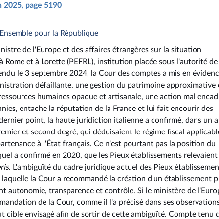
in 2025, page 5190
- Ensemble pour la République
istre de l'Europe et des affaires étrangères sur la situation
 Rome et à Lorette (PEFRL), institution placée sous l'autorité de
rendu le 3 septembre 2024, la Cour des comptes a mis en évidenc
inistration défaillante, une gestion du patrimoine approximative 
s ressources humaines opaque et artisanale, une action mal encad
nies, entache la réputation de la France et lui fait encourir des
dernier point, la haute juridiction italienne a confirmé, dans un a
remier et second degré, qui déduisaient le régime fiscal applicabl
artenance à l'État français. Ce n'est pourtant pas la position du
equel a confirmé en 2020, que les Pieux établissements relevaient
ris
. L'ambiguïté du cadre juridique actuel des Pieux établissemen
ur laquelle la Cour a recommandé la création d'un établissement p
nt autonomie, transparence et contrôle. Si le ministère de l'Euro
mmandation de la Cour, comme il l'a précisé dans ses observation
tut cible envisagé afin de sortir de cette ambiguïté. Compte tenu 