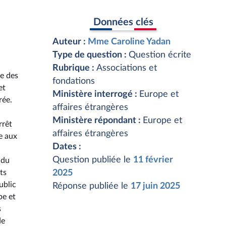
Données clés
Auteur :
Mme Caroline Yadan
Type de question :
Question écrite
Rubrique :
Associations et
e des
fondations
et
Ministère interrogé :
Europe et
rée.
affaires étrangères
Ministère répondant :
Europe et
rrêt
affaires étrangères
e aux
Dates :
Question publiée le
11 février
 du
ts
2025
ublic
Réponse publiée le
17 juin 2025
pe et
s
de