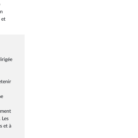
e
on
 et
irigée
tenir
me
rement
. Les
s et à