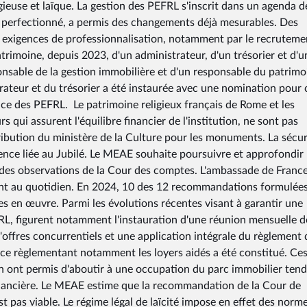
ieuse et laïque. La gestion des PEFRL s'inscrit dans un agenda d
 perfectionné, a permis des changements déjà mesurables. Des
 exigences de professionnalisation, notamment par le recruteme
rimoine, depuis 2023, d'un administrateur, d'un trésorier et d'u
onsable de la gestion immobilière et d'un responsable du patrimo
trateur et du trésorier a été instaurée avec une nomination pour 
ce des PEFRL. Le patrimoine religieux français de Rome et les
qui assurent l'équilibre financier de l'institution, ne sont pas
ribution du ministère de la Culture pour les monuments. La sécur
uence liée au Jubilé. Le MEAE souhaite poursuivre et approfondir 
des observations de la Cour des comptes. L'ambassade de France
llent au quotidien. En 2024, 10 des 12 recommandations formulée
ses en œuvre. Parmi les évolutions récentes visant à garantir une
, figurent notamment l'instauration d'une réunion mensuelle d
'offres concurrentiels et une application intégrale du règlement 
ce règlementant notamment les loyers aidés a été constitué. Ce
ion ont permis d'aboutir à une occupation du parc immobilier ten
inancière. Le MEAE estime que la recommandation de la Cour de
t pas viable. Le régime légal de laïcité impose en effet des norm