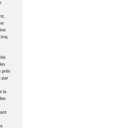
e
nt,
ne
ine
cinq
ité
les
 près
s par
e la
des
s
dant
es