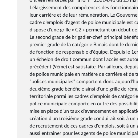
ont été renforcés par la loi n° 2021-646 du 25 mai
L'élargissement des compétences des fonctionnaires 
leur carrière et de leur rémunération. Le Gouverne
cadre d'emplois d'agent de police municipale est c
dispose d'une grille « C2 » permettant un début de 
Le second grade de brigadier-chef principal bénéfic
premier grade de la catégorie B mais dont le dernie
de fonction de responsable d'équipe. Depuis le 1er
un échelon de droit commun dont l'accès est autom
précédent (9ème) est satisfaite. Par ailleurs, depui
de police municipale en matière de carrière et de t
"polices municipales" comportent donc aujourd'hui
deuxième grade bénéficie ainsi d'une grille de rém
territoriale parmi les cadres d'emplois de catégori
police municipale comporte en outre des possibilit
mise en place d'un taux d'avancement en applicatio
création d'un troisième grade conduirait soit à un
de recrutement de ces cadres d'emplois, soit à un
aussi entrainer pour les agents de police municip