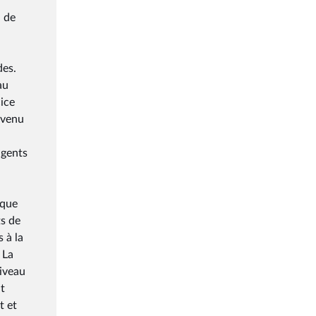
n de
des.
au
cice
evenu
agents
ique
ts de
 à la
 La
niveau
t
t et