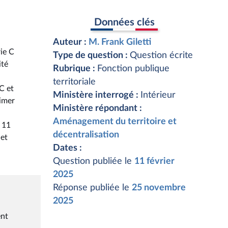
Données clés
Auteur :
M. Frank Giletti
rie C
Type de question :
Question écrite
ité
Rubrique :
Fonction publique
territoriale
C et
Ministère interrogé :
Intérieur
rimer
Ministère répondant :
Aménagement du territoire et
e 11
décentralisation
 et
Dates :
Question publiée le
11 février
2025
Réponse publiée le
25 novembre
2025
ent