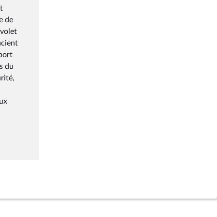
t
e de
 volet
icient
port
rs du
rité,
aux