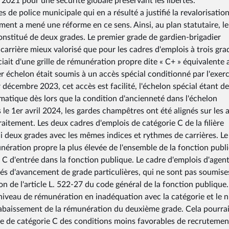
 2021 pour une sécurité globale préservant les libertés.
de police municipale qui en a résulté a justifié la revalorisatio
ment a mené une réforme en ce sens. Ainsi, au plan statutaire, le
onstitué de deux grades. Le premier grade de gardien-brigadier
carrière mieux valorisé que pour les cadres d'emplois à trois gra
iait d'une grille de rémunération propre dite « C+ » équivalente 
r échelon était soumis à un accès spécial conditionné par l'exer
 décembre 2023, cet accès est facilité, l'échelon spécial étant d
atique dès lors que la condition d'ancienneté dans l'échelon
s le 1er avril 2024, les gardes champêtres ont été alignés sur les 
raitement. Les deux cadres d'emplois de catégorie C de la filière
 deux grades avec les mêmes indices et rythmes de carrières. Le
unération propre la plus élevée de l'ensemble de la fonction publ
e C d'entrée dans la fonction publique. Le cadre d'emplois d'agen
és d'avancement de grade particulières, qui ne sont pas soumises
n de l'article L. 522-27 du code général de la fonction publique.
 niveau de rémunération en inadéquation avec la catégorie et le 
 abaissement de la rémunération du deuxième grade. Cela pourrai
ale de catégorie C des conditions moins favorables de recrutemen