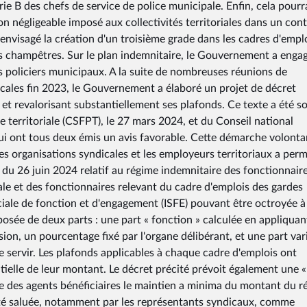
ie B des chefs de service de police municipale. Enfin, cela pourr
 négligeable imposé aux collectivités territoriales dans un con
s envisagé la création d'un troisième grade dans les cadres d'empl
es champêtres. Sur le plan indemnitaire, le Gouvernement a enga
s policiers municipaux. A la suite de nombreuses réunions de
cales fin 2023, le Gouvernement a élaboré un projet de décret
 et revalorisant substantiellement ses plafonds. Ce texte a été s
ue territoriale (CSFPT), le 27 mars 2024, et du Conseil national
ui ont tous deux émis un avis favorable. Cette démarche volonta
s organisations syndicales et les employeurs territoriaux a perm
du 26 juin 2024 relatif au régime indemnitaire des fonctionnair
ale et des fonctionnaires relevant du cadre d'emplois des gardes
iale de fonction et d'engagement (ISFE) pouvant être octroyée à
posée de deux parts : une part « fonction » calculée en appliquan
on, un pourcentage fixé par l'organe délibérant, et une part var
e servir. Les plafonds applicables à chaque cadre d'emplois ont
antielle de leur montant. Le décret précité prévoit également une «
le des agents bénéficiaires le maintien a minima du montant du r
été saluée, notamment par les représentants syndicaux, comme