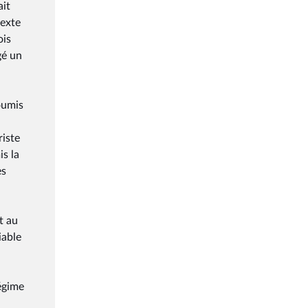
ait
texte
ois
gé un
oumis
riste
is la
es
t au
iable
égime