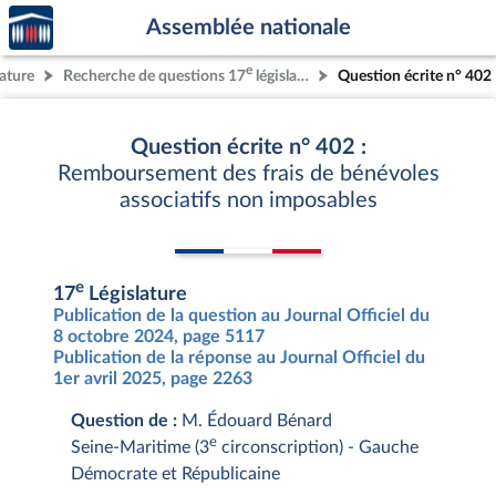
Accèder
Aller au contenu
Aller en bas de la page
Assemblée nationale
à la
page
e
lature
Recherche de questions 17
législature
Question écrite n° 402
d'accueil
Question écrite n° 402 :
Remboursement des frais de bénévoles
associatifs non imposables
e
17
Législature
Publication de la question au Journal Officiel du
8 octobre 2024, page 5117
Publication de la réponse au Journal Officiel du
1er avril 2025, page 2263
Question de :
M. Édouard Bénard
e
Seine-Maritime (3
circonscription) - Gauche
Démocrate et Républicaine