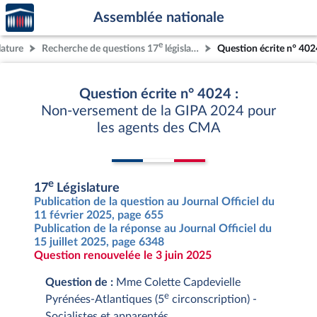
Accèder
Aller au contenu
Aller en bas de la page
Assemblée nationale
à la
page
e
lature
Recherche de questions 17
législature
Question écrite n° 402
d'accueil
Question écrite n° 4024 :
Non-versement de la GIPA 2024 pour
les agents des CMA
e
17
Législature
Publication de la question au Journal Officiel du
11 février 2025, page 655
Publication de la réponse au Journal Officiel du
15 juillet 2025, page 6348
Question renouvelée le 3 juin 2025
Question de :
Mme Colette Capdevielle
e
Pyrénées-Atlantiques (5
circonscription) -
Socialistes et apparentés