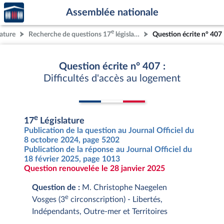
Accèder
Aller au contenu
Aller en bas de la page
Assemblée nationale
à la
page
e
lature
Recherche de questions 17
législature
Question écrite n° 407
d'accueil
Question écrite n° 407 :
Difficultés d'accès au logement
e
17
Législature
Publication de la question au Journal Officiel du
8 octobre 2024, page 5202
Publication de la réponse au Journal Officiel du
18 février 2025, page 1013
Question renouvelée le 28 janvier 2025
Question de :
M. Christophe Naegelen
e
Vosges (3
circonscription) - Libertés,
Indépendants, Outre-mer et Territoires