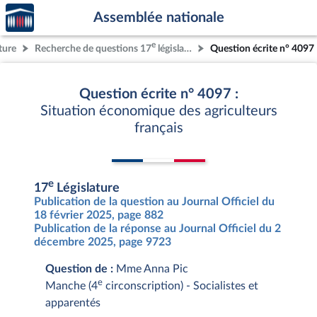
Accèder
Aller au contenu
Aller en bas de la page
Assemblée nationale
à la
page
e
ture
Recherche de questions 17
législature
Question écrite n° 4097
d'accueil
Question écrite n° 4097 :
Situation économique des agriculteurs
français
e
17
Législature
Publication de la question au Journal Officiel du
18 février 2025, page 882
Publication de la réponse au Journal Officiel du 2
décembre 2025, page 9723
Question de :
Mme Anna Pic
e
Manche (4
circonscription) - Socialistes et
apparentés