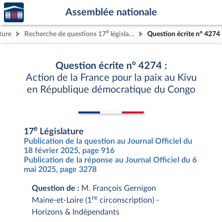
Accèder
Aller au contenu
Aller en bas de la page
Assemblée nationale
à la
page
e
ture
Recherche de questions 17
législature
Question écrite n° 4274
d'accueil
Question écrite n° 4274 :
Action de la France pour la paix au Kivu
en République démocratique du Congo
e
17
Législature
Publication de la question au Journal Officiel du
18 février 2025, page 916
Publication de la réponse au Journal Officiel du 6
mai 2025, page 3278
Question de :
M. François Gernigon
re
Maine-et-Loire (1
circonscription) -
Horizons & Indépendants