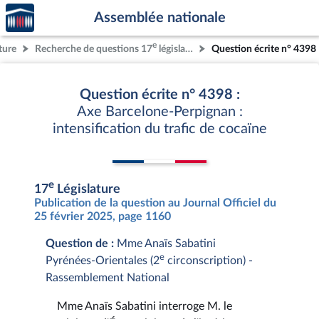
Accèder
Aller au contenu
Aller en bas de la page
Assemblée nationale
à la
page
e
ture
Recherche de questions 17
législature
Question écrite n° 4398
d'accueil
Question écrite n° 4398 :
Axe Barcelone-Perpignan :
intensification du trafic de cocaïne
e
17
Législature
Publication de la question au Journal Officiel du
25 février 2025, page 1160
Question de :
Mme Anaïs Sabatini
e
Pyrénées-Orientales (2
circonscription) -
Rassemblement National
Mme Anaïs Sabatini interroge M. le