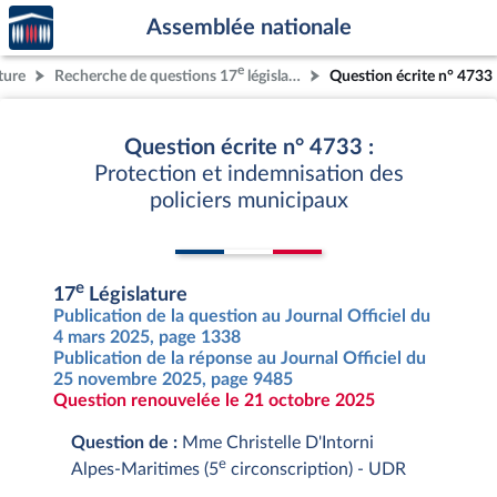
Accèder
Aller au contenu
Aller en bas de la page
Assemblée nationale
à la
page
e
ture
Recherche de questions 17
législature
Question écrite n° 4733
d'accueil
Question écrite n° 4733 :
Protection et indemnisation des
policiers municipaux
e
17
Législature
Publication de la question au Journal Officiel du
4 mars 2025, page 1338
Publication de la réponse au Journal Officiel du
25 novembre 2025, page 9485
Question renouvelée le 21 octobre 2025
Question de :
Mme Christelle D'Intorni
e
Alpes-Maritimes (5
circonscription) - UDR