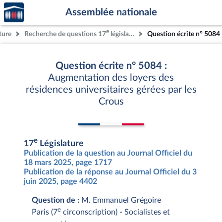
Accèder
Aller au contenu
Aller en bas de la page
Assemblée nationale
à la
page
e
ture
Recherche de questions 17
législature
Question écrite n° 5084
d'accueil
Question écrite n° 5084 :
Augmentation des loyers des
résidences universitaires gérées par les
Crous
e
17
Législature
Publication de la question au Journal Officiel du
18 mars 2025, page 1717
Publication de la réponse au Journal Officiel du 3
juin 2025, page 4402
Question de :
M. Emmanuel Grégoire
e
Paris (7
circonscription) - Socialistes et