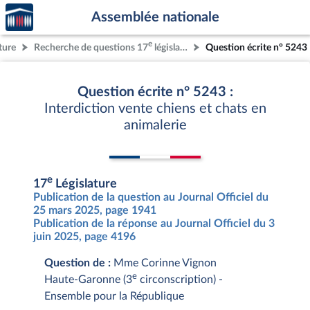
Accèder
Aller au contenu
Aller en bas de la page
Assemblée nationale
à la
page
e
ture
Recherche de questions 17
législature
Question écrite n° 5243
d'accueil
Question écrite n° 5243 :
Interdiction vente chiens et chats en
animalerie
e
17
Législature
Publication de la question au Journal Officiel du
25 mars 2025, page 1941
Publication de la réponse au Journal Officiel du 3
juin 2025, page 4196
Question de :
Mme Corinne Vignon
e
Haute-Garonne (3
circonscription) -
Ensemble pour la République