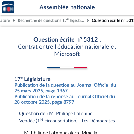
Accèder
Aller au contenu
Aller en bas de la page
Assemblée nationale
à la
page
e
lature
Recherche de questions 17
législature
Question écrite n° 531
d'accueil
Question écrite n° 5312 :
Contrat entre l'éducation nationale et
Microsoft
e
17
Législature
Publication de la question au Journal Officiel du
25 mars 2025, page 1967
Publication de la réponse au Journal Officiel du
28 octobre 2025, page 8797
Question de :
M. Philippe Latombe
re
Vendée (1
circonscription) - Les Démocrates
M. Philippe Latombe alerte Mme la