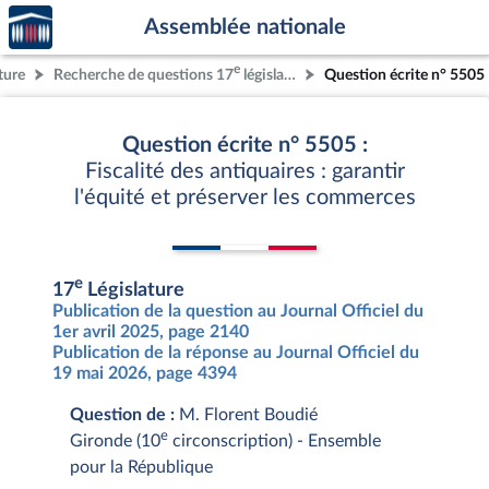
Accèder
Aller au contenu
Aller en bas de la page
Assemblée nationale
à la
page
e
ture
Recherche de questions 17
législature
Question écrite n° 5505
d'accueil
Question écrite n° 5505 :
Fiscalité des antiquaires : garantir
l'équité et préserver les commerces
e
17
Législature
Publication de la question au Journal Officiel du
1er avril 2025, page 2140
Publication de la réponse au Journal Officiel du
19 mai 2026, page 4394
Question de :
M. Florent Boudié
e
Gironde (10
circonscription) - Ensemble
pour la République