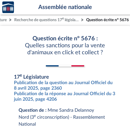
Accèder
Aller au contenu
Aller en bas de la page
Assemblée nationale
à la
page
e
ture
Recherche de questions 17
législature
Question écrite n° 5676
d'accueil
Question écrite n° 5676 :
Quelles sanctions pour la vente
d'animaux en click et collect ?
e
17
Législature
Publication de la question au Journal Officiel du
8 avril 2025, page 2360
Publication de la réponse au Journal Officiel du 3
juin 2025, page 4206
Question de :
Mme Sandra Delannoy
e
Nord (3
circonscription) - Rassemblement
National