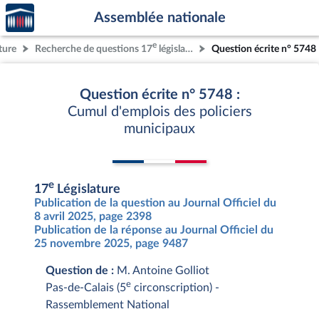
Accèder
Aller au contenu
Aller en bas de la page
Assemblée nationale
à la
page
e
ture
Recherche de questions 17
législature
Question écrite n° 5748
d'accueil
Question écrite n° 5748 :
Cumul d'emplois des policiers
municipaux
e
17
Législature
Publication de la question au Journal Officiel du
8 avril 2025, page 2398
Publication de la réponse au Journal Officiel du
25 novembre 2025, page 9487
Question de :
M. Antoine Golliot
e
Pas-de-Calais (5
circonscription) -
Rassemblement National