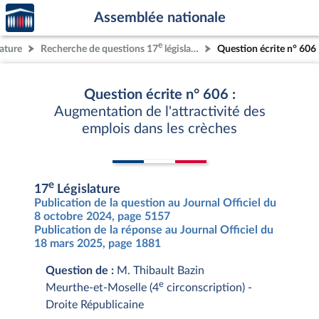
Accèder
Aller au contenu
Aller en bas de la page
Assemblée nationale
à la
page
e
lature
Recherche de questions 17
législature
Question écrite n° 606
d'accueil
Question écrite n° 606 :
Augmentation de l'attractivité des
emplois dans les crèches
e
17
Législature
Publication de la question au Journal Officiel du
8 octobre 2024, page 5157
Publication de la réponse au Journal Officiel du
18 mars 2025, page 1881
Question de :
M. Thibault Bazin
e
Meurthe-et-Moselle (4
circonscription) -
Droite Républicaine