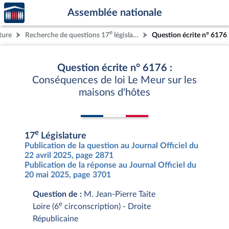
Accèder
Aller au contenu
Aller en bas de la page
Assemblée nationale
à la
page
e
ture
Recherche de questions 17
législature
Question écrite n° 6176
d'accueil
Question écrite n° 6176 :
Conséquences de loi Le Meur sur les
maisons d'hôtes
e
17
Législature
Publication de la question au Journal Officiel du
22 avril 2025, page 2871
Publication de la réponse au Journal Officiel du
20 mai 2025, page 3701
Question de :
M. Jean-Pierre Taite
e
Loire (6
circonscription) - Droite
Républicaine