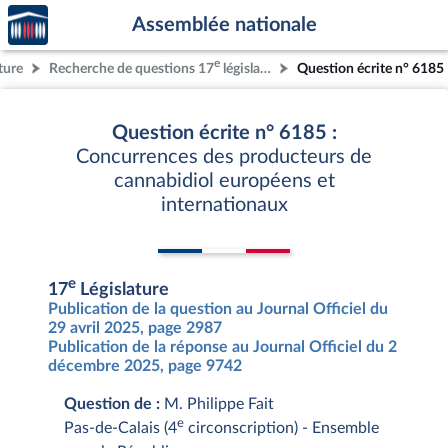
Accèder
Aller au contenu
Aller en bas de la page
Assemblée nationale
à la
page
e
ture
Recherche de questions 17
législature
Question écrite n° 6185
d'accueil
Question écrite n° 6185 :
Concurrences des producteurs de
cannabidiol européens et
internationaux
e
17
Législature
Publication de la question au Journal Officiel du
29 avril 2025, page 2987
Publication de la réponse au Journal Officiel du 2
décembre 2025, page 9742
Question de :
M. Philippe Fait
e
Pas-de-Calais (4
circonscription) - Ensemble