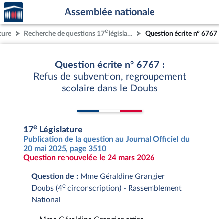
Accèder
Aller au contenu
Aller en bas de la page
Assemblée nationale
à la
page
e
ture
Recherche de questions 17
législature
Question écrite n° 6767
d'accueil
Question écrite n° 6767 :
Refus de subvention, regroupement
scolaire dans le Doubs
e
17
Législature
Publication de la question au Journal Officiel du
20 mai 2025, page 3510
Question renouvelée le 24 mars 2026
Question de :
Mme Géraldine Grangier
e
Doubs (4
circonscription) - Rassemblement
National