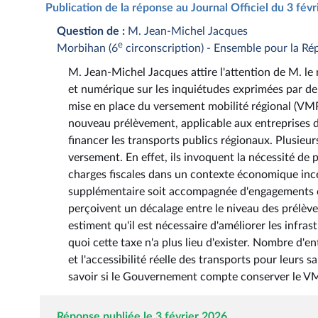
Publication de la réponse au Journal Officiel du 3 fév
Question de :
M. Jean-Michel Jacques
e
Morbihan (6
circonscription) - Ensemble pour la Ré
M. Jean-Michel Jacques attire l'attention de M. le 
et numérique sur les inquiétudes exprimées par de
mise en place du versement mobilité régional (VMR),
nouveau prélèvement, applicable aux entreprises de
financer les transports publics régionaux. Plusieu
versement. En effet, ils invoquent la nécessité de p
charges fiscales dans un contexte économique ince
supplémentaire soit accompagnée d'engagements cla
perçoivent un décalage entre le niveau des prélève
estiment qu'il est nécessaire d'améliorer les infrast
quoi cette taxe n'a plus lieu d'exister. Nombre d'en
et l'accessibilité réelle des transports pour leurs s
savoir si le Gouvernement compte conserver le VMR
Réponse publiée le 3 février 2026