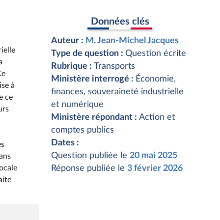
Données clés
Auteur :
M. Jean-Michel Jacques
ielle
Type de question :
Question écrite
a
Rubrique :
Transports
Ce
Ministère interrogé :
Économie,
ise à
finances, souveraineté industrielle
e ce
et numérique
urs
Ministère répondant :
Action et
comptes publics
Dates :
es
Question publiée le
20 mai 2025
sans
locale
Réponse publiée le
3 février 2026
aite