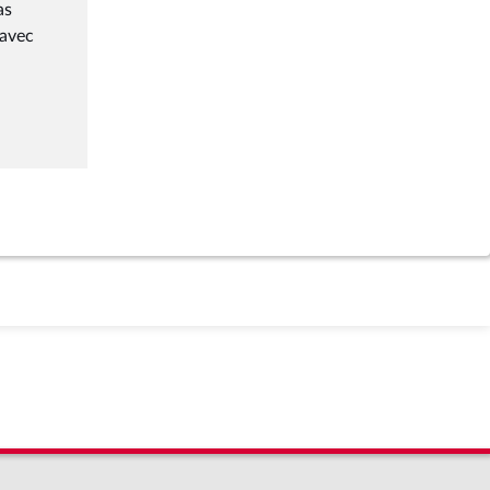
as
 avec