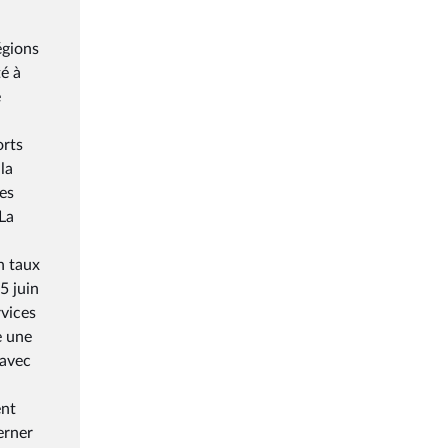
égions
té à
e
orts
la
es
 La
n taux
5 juin
rvices
e une
 avec
ent
erner