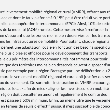
uré le versement mobilité régional et rural (VMRR), offrant aux r
place et dont le taux plafonné à 0,15% peut être réduit voire por
 publics de coopération intercommunale (EPCI). Ainsi, 10% de cett
s de la mobilité (AOM) rurales. Cette mesure vise à renforcer la
x en s'assurant que les zones moins bien desservies par les transp
ns les infrastructures de mobilité. Pour autant, chaque région a 
i permet une adaptation locale en fonction des besoins spécifiqu
he plus ciblée et efficace pour le développement des transports.
échelle du périmètre des intercommunalités notamment pour tenir
rte que des territoires moins bien desservis peuvent disposer d'u
isie par exemple par la région Bretagne par une délibération du 2
staure le versement mobilité régional et rural doit justifier des se
aux du versement. De surcroit, l'instauration du VMRR encourag
iques locaux afin de mieux aligner les investisseurs en mobilité
 la région doit consulter en amont et régulièrement le comité des
s est passée à 50% minimum. Enfin, au même titre que le versem
 en termes de seuils d'effectif puisqu'il n'est susceptible de conc