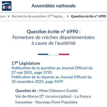
Accèder
Aller au contenu
Aller en bas de la page
Assemblée nationale
à la
page
e
ture
Recherche de questions 17
législature
Question écrite n° 6990
d'accueil
Question écrite n° 6990 :
Fermeture de crèches départementales
à cause de l'austérité
e
17
Législature
Publication de la question au Journal Officiel du
27 mai 2025, page 3793
Publication de la réponse au Journal Officiel du
25 novembre 2025, page 9479
Question de :
Mme Clémence Guetté
e
Val-de-Marne (2
circonscription) - La France
insoumise - Nouveau Front Populaire