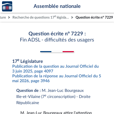
Accèder
Aller au contenu
Aller en bas de la page
Assemblée nationale
à la
page
e
ture
Recherche de questions 17
législature
Question écrite n° 7229
d'accueil
Question écrite n° 7229 :
Fin ADSL - difficultés des usagers
e
17
Législature
Publication de la question au Journal Officiel du
3 juin 2025, page 4097
Publication de la réponse au Journal Officiel du 5
mai 2026, page 3946
Question de :
M. Jean-Luc Bourgeaux
e
Ille-et-Vilaine (7
circonscription) - Droite
Républicaine
M. Jean-Luc Bourgeaux attire l'attention