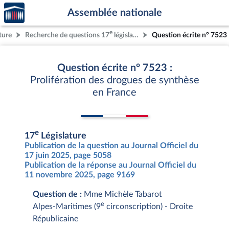
Accèder
Aller au contenu
Aller en bas de la page
Assemblée nationale
à la
page
e
ture
Recherche de questions 17
législature
Question écrite n° 7523
d'accueil
Question écrite n° 7523 :
Prolifération des drogues de synthèse
en France
e
17
Législature
Publication de la question au Journal Officiel du
17 juin 2025, page 5058
Publication de la réponse au Journal Officiel du
11 novembre 2025, page 9169
Question de :
Mme Michèle Tabarot
e
Alpes-Maritimes (9
circonscription) - Droite
Républicaine