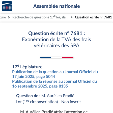
Accèder
Aller au contenu
Aller en bas de la page
Assemblée nationale
à la
page
e
ture
Recherche de questions 17
législature
Question écrite n° 7681
d'accueil
Question écrite n° 7681 :
Exonération de la TVA des frais
vétérinaires des SPA
e
17
Législature
Publication de la question au Journal Officiel du
17 juin 2025, page 5044
Publication de la réponse au Journal Officiel du
16 septembre 2025, page 8135
Question de :
M. Aurélien Pradié
re
Lot (1
circonscription) - Non inscrit
M. Aurélien Pradié attire l'attention de