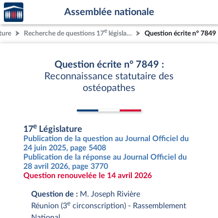
Accèder
Aller au contenu
Aller en bas de la page
Assemblée nationale
à la
page
e
ture
Recherche de questions 17
législature
Question écrite n° 7849
d'accueil
Question écrite n° 7849 :
Reconnaissance statutaire des
ostéopathes
e
17
Législature
Publication de la question au Journal Officiel du
24 juin 2025, page 5408
Publication de la réponse au Journal Officiel du
28 avril 2026, page 3770
Question renouvelée le 14 avril 2026
Question de :
M. Joseph Rivière
e
Réunion (3
circonscription) - Rassemblement
National