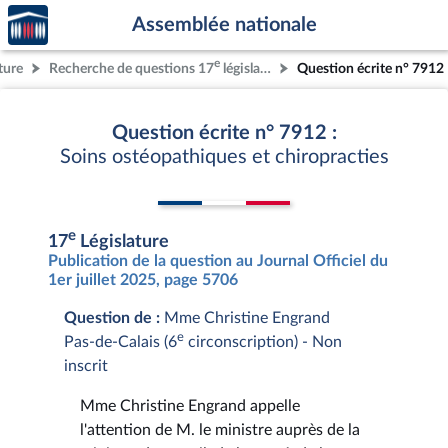
Accèder
Aller au contenu
Aller en bas de la page
Assemblée nationale
à la
page
e
ture
Recherche de questions 17
législature
Question écrite n° 7912
d'accueil
Question écrite n° 7912 :
Soins ostéopathiques et chiropracties
e
17
Législature
Publication de la question au Journal Officiel du
1er juillet 2025, page 5706
Question de :
Mme Christine Engrand
e
Pas-de-Calais (6
circonscription) - Non
inscrit
Mme Christine Engrand appelle
l'attention de M. le ministre auprès de la