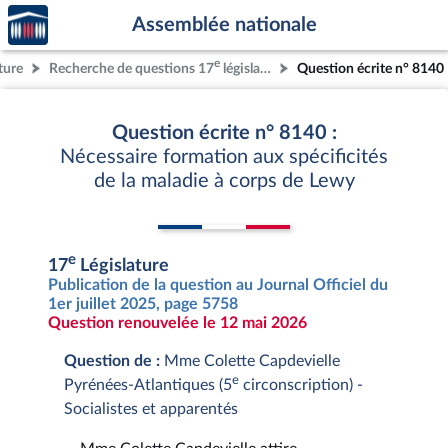
Accèder
Aller au contenu
Aller en bas de la page
Assemblée nationale
à la
page
e
ture
Recherche de questions 17
législature
Question écrite n° 8140
d'accueil
Question écrite n° 8140 :
Nécessaire formation aux spécificités
de la maladie à corps de Lewy
e
17
Législature
Publication de la question au Journal Officiel du
1er juillet 2025, page 5758
Question renouvelée le 12 mai 2026
Question de :
Mme Colette Capdevielle
e
Pyrénées-Atlantiques (5
circonscription) -
Socialistes et apparentés