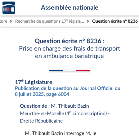
Accèder
Aller au contenu
Aller en bas de la page
Assemblée nationale
à la
page
e
ture
Recherche de questions 17
législature
Question écrite n° 8236
d'accueil
Question écrite n° 8236 :
Prise en charge des frais de transport
en ambulance bariatrique
e
17
Législature
Publication de la question au Journal Officiel du
8 juillet 2025, page 6004
Question de :
M. Thibault Bazin
e
Meurthe-et-Moselle (4
circonscription) -
Droite Républicaine
M. Thibault Bazin interroge M. le