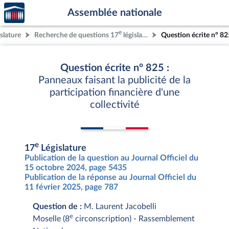
Accèder
Aller au contenu
Aller en bas de la page
Assemblée nationale
à la
page
e
slature
Recherche de questions 17
législature
Question écrite n° 82
d'accueil
Question écrite n° 825 :
Panneaux faisant la publicité de la
participation financière d'une
collectivité
e
17
Législature
Publication de la question au Journal Officiel du
15 octobre 2024, page 5435
Publication de la réponse au Journal Officiel du
11 février 2025, page 787
Question de :
M. Laurent Jacobelli
e
Moselle (8
circonscription) - Rassemblement