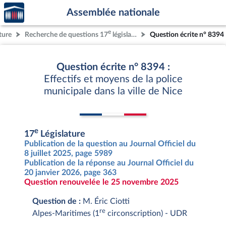
Accèder
Aller au contenu
Aller en bas de la page
Assemblée nationale
à la
page
e
ture
Recherche de questions 17
législature
Question écrite n° 8394
d'accueil
Question écrite n° 8394 :
Effectifs et moyens de la police
municipale dans la ville de Nice
e
17
Législature
Publication de la question au Journal Officiel du
8 juillet 2025, page 5989
Publication de la réponse au Journal Officiel du
20 janvier 2026, page 363
Question renouvelée le 25 novembre 2025
Question de :
M. Éric Ciotti
re
Alpes-Maritimes (1
circonscription) - UDR