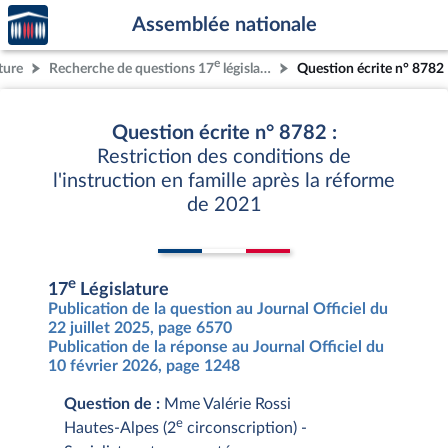
Accèder
Aller au contenu
Aller en bas de la page
Assemblée nationale
à la
page
e
ture
Recherche de questions 17
législature
Question écrite n° 8782
d'accueil
Question écrite n° 8782 :
Restriction des conditions de
l'instruction en famille après la réforme
de 2021
e
17
Législature
Publication de la question au Journal Officiel du
22 juillet 2025, page 6570
Publication de la réponse au Journal Officiel du
10 février 2026, page 1248
Question de :
Mme Valérie Rossi
e
Hautes-Alpes (2
circonscription) -