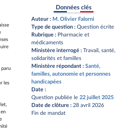
Données clés
Auteur :
M. Olivier Falorni
aisse
Type de question :
Question écrite
e
Rubrique :
Pharmacie et
nses
médicaments
duire
Ministère interrogé :
Travail, santé,
solidarités et familles
Ministère répondant :
Santé,
e paru
familles, autonomie et personnes
handicapées
r les
Date :
Question publiée le
22 juillet 2025
let,
Date de clôture :
28 avril 2026
 en
Fin de mandat
e
mité