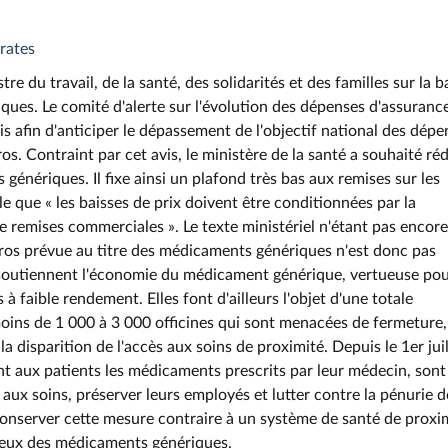
rates
tre du travail, de la santé, des solidarités et des familles sur la b
ques. Le comité d'alerte sur l'évolution des dépenses d'assuranc
s afin d'anticiper le dépassement de l'objectif national des dépe
os. Contraint par cet avis, le ministère de la santé a souhaité ré
génériques. Il fixe ainsi un plafond très bas aux remises sur les
le que « les baisses de prix doivent être conditionnées par la
de remises commerciales ». Le texte ministériel n'étant pas encor
uros prévue au titre des médicaments génériques n'est donc pas
s soutiennent l'économie du médicament générique, vertueuse pou
 à faible rendement. Elles font d'ailleurs l'objet d'une totale
oins de 1 000 à 3 000 officines qui sont menacées de fermeture,
a disparition de l'accès aux soins de proximité. Depuis le 1er juil
nt aux patients les médicaments prescrits par leur médecin, sont
s aux soins, préserver leurs employés et lutter contre la pénurie d
 conserver cette mesure contraire à un système de santé de proxi
tueux des médicaments génériques.