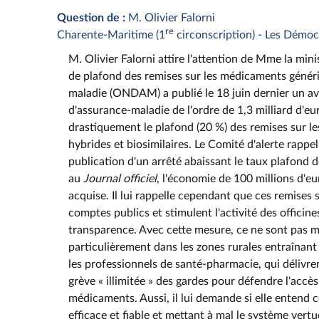
Question de :
M. Olivier Falorni
re
Charente-Maritime (1
circonscription) - Les Démoc
M. Olivier Falorni attire l'attention de Mme la minis
de plafond des remises sur les médicaments généri
maladie (ONDAM) a publié le 18 juin dernier un avi
d'assurance-maladie de l'ordre de 1,3 milliard d'eur
drastiquement le plafond (20 %) des remises sur les 
hybrides et biosimilaires. Le Comité d'alerte rappel
publication d'un arrêté abaissant le taux plafond 
au
Journal officiel
, l'économie de 100 millions d'e
acquise. Il lui rappelle cependant que ces remise
comptes publics et stimulent l'activité des officines
transparence. Avec cette mesure, ce ne sont pas m
particulièrement dans les zones rurales entraînant l
les professionnels de santé-pharmacie, qui délivre
grève « illimitée » des gardes pour défendre l'accè
médicaments. Aussi, il lui demande si elle entend
efficace et fiable et mettant à mal le système ver