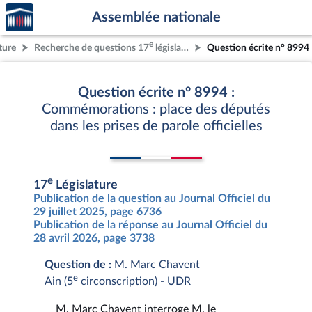
Accèder
Aller au contenu
Aller en bas de la page
Assemblée nationale
à la
page
e
ture
Recherche de questions 17
législature
Question écrite n° 8994
d'accueil
Question écrite n° 8994 :
Commémorations : place des députés
dans les prises de parole officielles
e
17
Législature
Publication de la question au Journal Officiel du
29 juillet 2025, page 6736
Publication de la réponse au Journal Officiel du
28 avril 2026, page 3738
Question de :
M. Marc Chavent
e
Ain (5
circonscription) - UDR
M. Marc Chavent interroge M. le