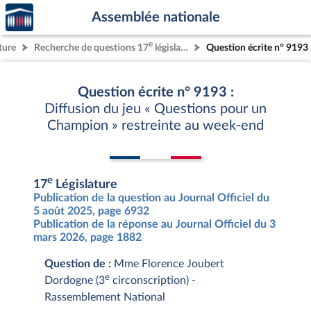
Accèder
Aller au contenu
Aller en bas de la page
Assemblée nationale
à la
page
e
ture
Recherche de questions 17
législature
Question écrite n° 9193
d'accueil
Question écrite n° 9193 :
Diffusion du jeu « Questions pour un
Champion » restreinte au week-end
e
17
Législature
Publication de la question au Journal Officiel du
5 août 2025, page 6932
Publication de la réponse au Journal Officiel du 3
mars 2026, page 1882
Question de :
Mme Florence Joubert
e
Dordogne (3
circonscription) -
Rassemblement National