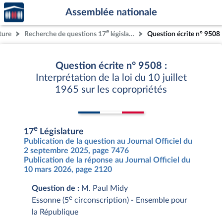
Accèder
Aller au contenu
Aller en bas de la page
Assemblée nationale
à la
page
e
ture
Recherche de questions 17
législature
Question écrite n° 9508
d'accueil
Question écrite n° 9508 :
Interprétation de la loi du 10 juillet
1965 sur les copropriétés
e
17
Législature
Publication de la question au Journal Officiel du
2 septembre 2025, page 7476
Publication de la réponse au Journal Officiel du
10 mars 2026, page 2120
Question de :
M. Paul Midy
e
Essonne (5
circonscription) - Ensemble pour
la République